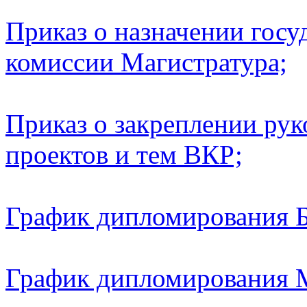
Приказ о назначении госу
комиссии Магистратура;
Приказ о закреплении ру
проектов и тем ВКР;
График дипломирования Б
График дипломирования М